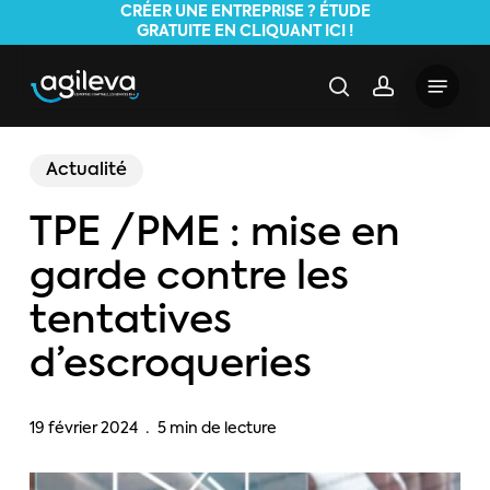
Skip
CRÉER UNE ENTREPRISE ? ÉTUDE
GRATUITE EN CLIQUANT ICI !
to
main
Menu
search
account
content
Actualité
TPE /PME : mise en
garde contre les
tentatives
d’escroqueries
19 février 2024
5 min de lecture