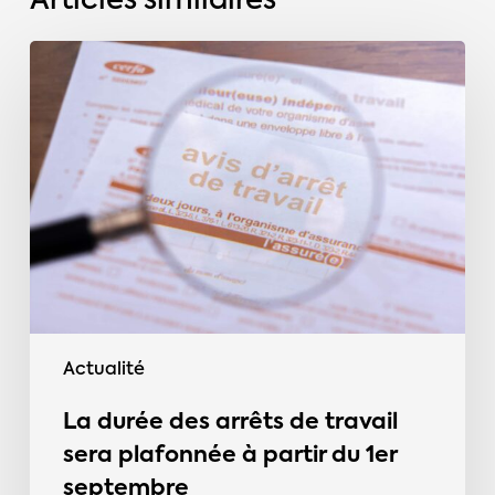
Articles similaires
La
durée
des
arrêts
de
travail
sera
plafonnée
à
partir
du
Actualité
1er
septembre
La durée des arrêts de travail
sera plafonnée à partir du 1er
septembre