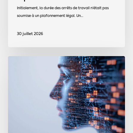
Initialement, la durée des arrêts de travail n’était pas
soumise à un plafonnement légal. Un…
30 juillet 2026
L’IA
:
un
outil
concret
au
service
des
petites
entreprises