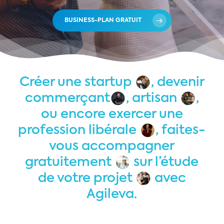
BUSINESS-PLAN GRATUIT
Créer une startup
, devenir
commerçant
, artisan
,
ou encore exercer une
profession libérale
, faites-
vous accompagner
gratuitement
sur l’étude
de votre projet
avec
Agileva.