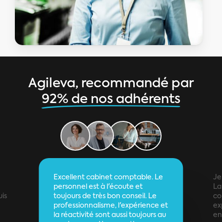
Agileva, recommandé par
92% de nos adhérents
Excellent cabinet comptable. Le
Je
personnel est à l'écoute et
La 
uis
toujours de très bon conseil. Le
co
professionnalisme, l'expérience et
ex
la réactivité sont aussi toujours au
en