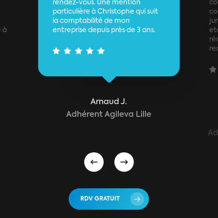
rendez-vous. Une mention
co
particulière à Christophe qui suit
co
la comptabilité de mon
ju
 à
entreprise depuis près de 3 ans.
et
ré
re
Arnaud J.
Adhérent Agileva Lille
Ad
RDV GRATUIT