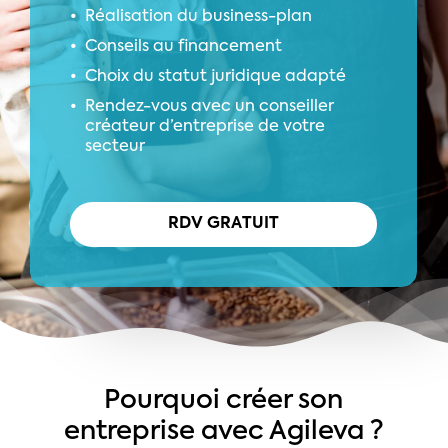
Réalisation du business-plan
Conseils au financement
Choix du statut juridique adapté
Rendez-vous avec un conseiller
créateur d’entreprise de votre
secteur
R
D
V
G
R
A
T
U
I
T
Pourquoi créer son
entreprise avec Agileva ?