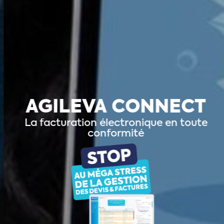
AGILEVA
CONNECT
La
facturation
électronique
en
toute
conformité