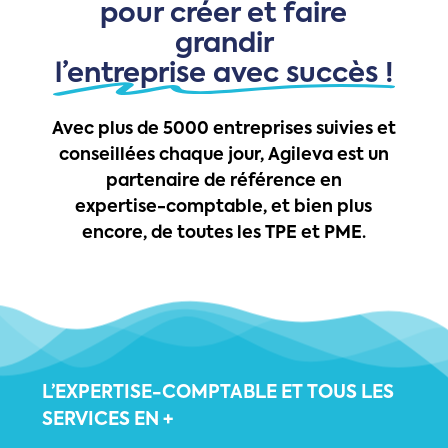
pour créer et faire
grandir
l’entreprise avec succès !
Avec
plus
de
5000
entreprises
suivies
et
conseillées
chaque
jour,
Agileva
est
un
partenaire
de
référence
en
expertise-comptable,
et
bien
plus
encore,
de
toutes
les
TPE
et
PME.
L’EXPERTISE-COMPTABLE
ET
TOUS
LES
SERVICES
EN
+