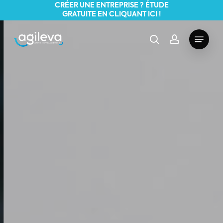
Skip
CRÉER UNE ENTREPRISE ? ÉTUDE
GRATUITE EN CLIQUANT ICI !
to
main
Menu
search
account
content