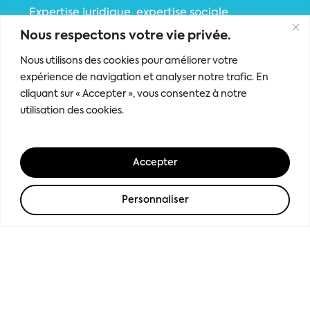
Expertise juridique, expertise sociale,
expertise digitale, expertise patrimoniale,
Nous respectons votre vie privée.
Agileva accompagne et conseille le chef
Nous utilisons des cookies pour améliorer votre
d’entreprise dans leurs choix stratégiques et
expérience de navigation et analyser notre trafic. En
dans leur mise en œuvre opérationnelle.
cliquant sur « Accepter », vous consentez à notre
utilisation des cookies.
ly
i-
Accepter
ng
eam
Personnaliser
Expertise
Expe