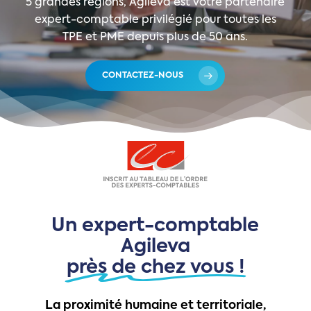
5
grandes
régions,
Agileva
est
votre
partenaire
expert-comptable
privilégié
pour
toutes
les
TPE
et
PME
depuis
plus
de
50
ans.
CONTACTEZ-NOUS
Un expert-comptable
Agileva
près de chez vous !
La
proximité
humaine
et
territoriale,