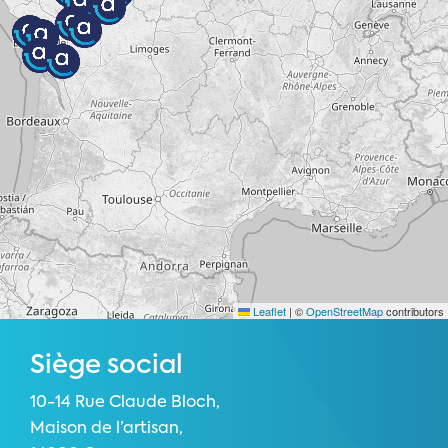
Leaflet
|
©
OpenStreetMap
contributors
Siège social
10-14 Rue Claude Bloch,
Maison de l’artisan,