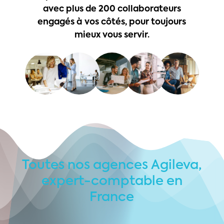
avec
plus
de
200
collaborateurs
engagés
à
vos
côtés,
pour
toujours
mieux
vous
servir.
Toutes
nos
agences
Agileva,
expert-comptable
en
France