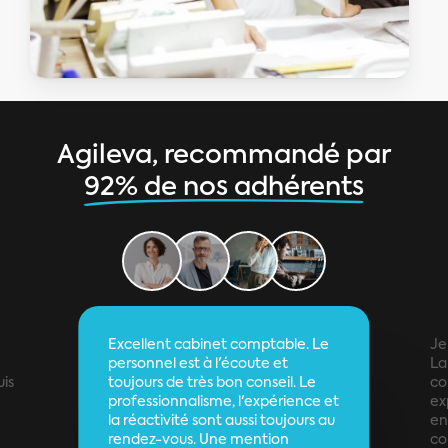
Agileva, recommandé par
92% de nos adhérents
Excellent cabinet comptable. Le
Je
personnel est à l'écoute et
La 
uis
toujours de très bon conseil. Le
co
professionnalisme, l'expérience et
ex
la réactivité sont aussi toujours au
en
rendez-vous. Une mention
co