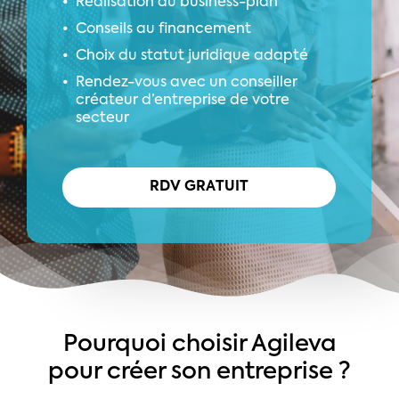
Réalisation du business-plan
Conseils au financement
Choix du statut juridique adapté
Rendez-vous avec un conseiller
créateur d’entreprise de votre
secteur
R
D
V
G
R
A
T
U
I
T
Pourquoi choisir Agileva
pour créer son entreprise ?