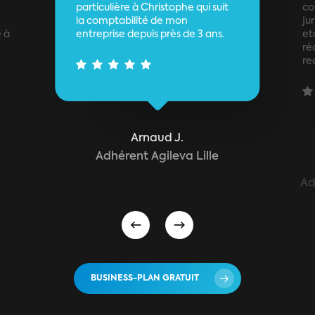
particulière à Christophe qui suit
co
la comptabilité de mon
ju
 à
entreprise depuis près de 3 ans.
et
ré
re
Arnaud J.
Adhérent Agileva Lille
Ad
BUSINESS-PLAN GRATUIT