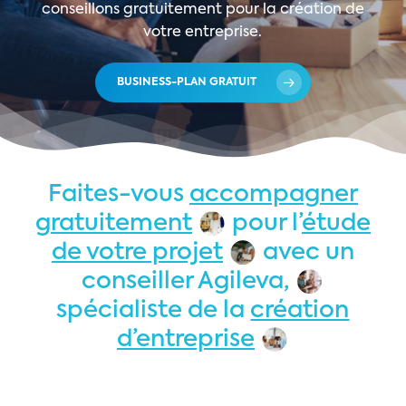
conseillons
gratuitement
pour
la
création
de
votre
entreprise.
BUSINESS-PLAN GRATUIT
Faites-vous
accompagner
gratuitement
pour l’
étude
de votre projet
avec un
conseiller Agileva,
spécialiste de la
création
d’entreprise