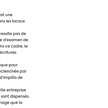
est une
ans les locaux
écessite pas de
ure d’examen de
ns ce cadre, le
écritures
.
fique pour
déclenchée par
 d’impôts de
ite entreprise
 sont dispensés.
phage que la