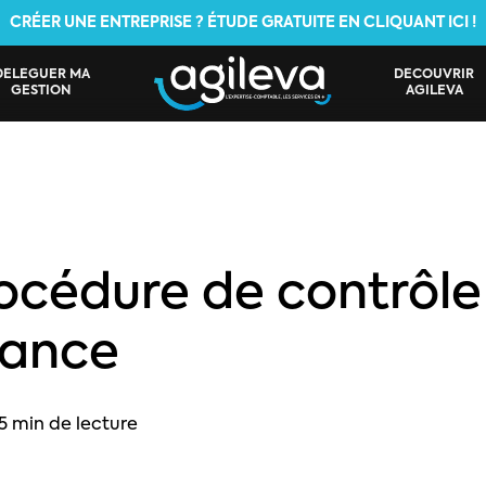
CRÉER UNE ENTREPRISE ? ÉTUDE GRATUITE EN CLIQUANT ICI !
DÉLÉGUER MA
DÉCOUVRIR
GESTION
AGILEVA
océdure de contrôle 
tance
5 min de lecture