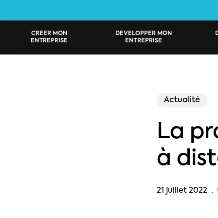
Skip
to
main
CRÉER MON
DÉVELOPPER MON
ENTREPRISE
ENTREPRISE
content
Actualité
La pr
à dis
21 juillet 2022