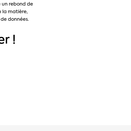
te un rebond de
 la matière,
e de données.
r !