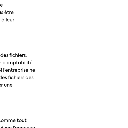
de
as être
 à leur
des fichiers,
e comptabilité.
 l’entreprise ne
es fichiers des
er une
 comme tout