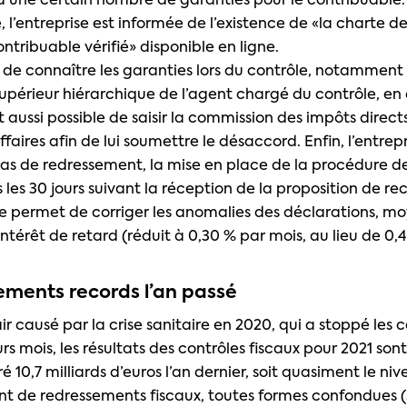
, d’une certain nombre de garanties pour le contribuable
 l’entreprise est informée de l’existence de «la charte de
ntribuable vérifié» disponible en ligne.
de connaître les garanties lors du contrôle, notamment 
supérieur hiérarchique de l’agent chargé du contrôle, en
t aussi possible de saisir la commission des impôts direct
’affaires afin de lui soumettre le désaccord. Enfin, l’entrep
s de redressement, la mise en place de la procédure de
es 30 jours suivant la réception de la proposition de rec
 permet de corriger les anomalies des déclarations, m
térêt de retard (réduit à 0,30 % par mois, au lieu de 0,4
ements records l’an passé
air causé par la crise sanitaire en 2020, qui a stoppé les 
s mois, les résultats des contrôles fiscaux pour 2021 sont 
é 10,7 milliards d’euros l’an dernier, soit quasiment le ni
t de redressements fiscaux, toutes formes confondues (s