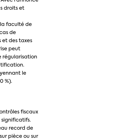
. Avec l’annonce
s droits et
la faculté de
 cas de
s et des taxes
rise peut
 régularisation
tification.
oyennant le
0 %).
contrôles fiscaux
significatifs.
veau record de
ur pièce ou sur