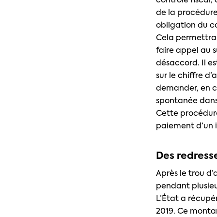
contrôle fiscal
de la procédure,
obligation du co
Cela permettra 
faire appel au 
désaccord. Il es
sur le chiffre d
demander, en ca
spontanée dans l
Cette procédure
paiement d’un in
Des redress
Après le trou d’
pendant plusieur
L’État a récupér
2019. Ce montan