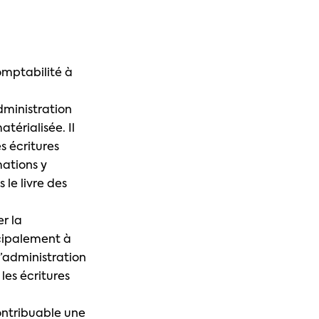
omptabilité à
administration
térialisée. Il
s écritures
mations y
 le livre des
er la
ncipalement à
l’administration
les écritures
contribuable une