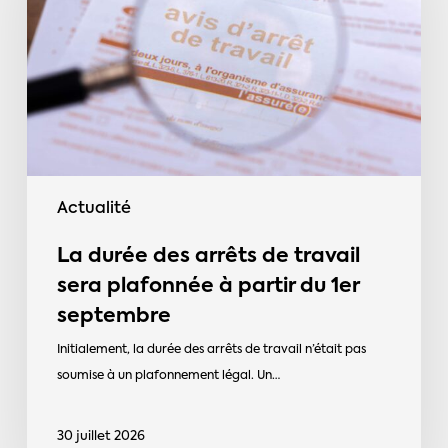
arrêts
de
travail
sera
plafonnée
à
partir
du
Actualité
1er
septembre
La durée des arrêts de travail
sera plafonnée à partir du 1er
septembre
Initialement, la durée des arrêts de travail n’était pas
soumise à un plafonnement légal. Un…
30 juillet 2026