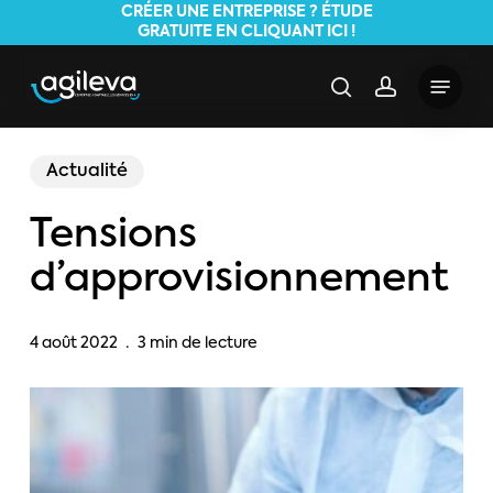
Skip
CRÉER UNE ENTREPRISE ? ÉTUDE
GRATUITE EN CLIQUANT ICI !
to
main
Menu
search
account
content
Actualité
Tensions
d’approvisionnement
4 août 2022
3 min de lecture