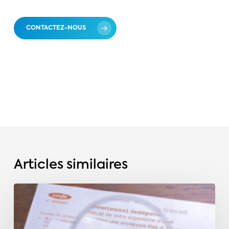
CONTACTEZ-NOUS
Articles similaires
La
durée
des