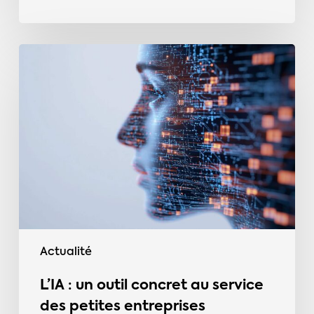
L’IA
:
un
outil
concret
au
service
des
petites
entreprises
Actualité
L’IA : un outil concret au service
des petites entreprises