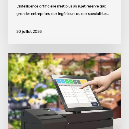
L’intelligence artificielle n’est plus un sujet réservé aux
grandes entreprises, aux ingénieurs ou aux spécialistes…
20 juillet 2026
Logiciels
de
caisse
:
retour
de
l’auto-
certification