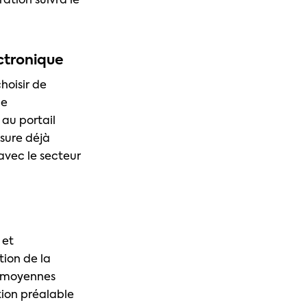
ation suivra le
ectronique
hoisir de
de
 au portail
ssure déjà
avec le secteur
 et
tion de la
t moyennes
ation préalable