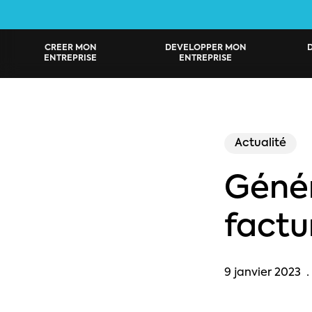
Skip
to
main
CRÉER MON
DÉVELOPPER MON
ENTREPRISE
ENTREPRISE
content
Actualité
Génér
factu
9 janvier 2023