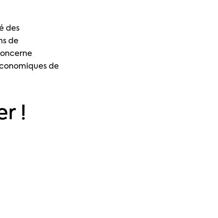
é des
ns de
 concerne
 économiques de
r !