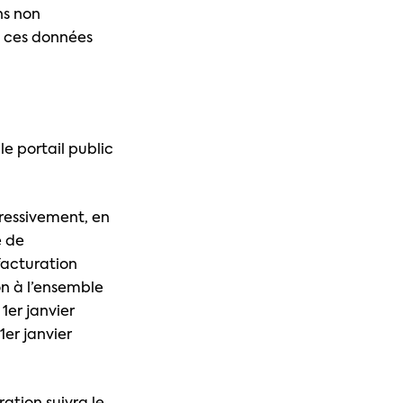
ns non
e ces données
e portail public
gressivement, en
e de
 facturation
on à l’ensemble
1er janvier
1er janvier