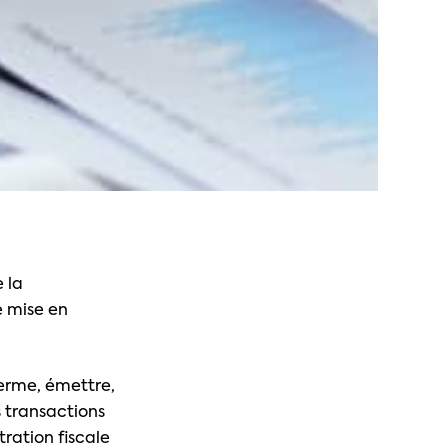
e la
e mise en
 terme, émettre,
s transactions
tration fiscale