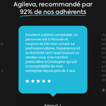
Agileva, recommandé par
92% de nos adhérents
Excellent cabinet comptable. Le
Je
personnel est à l'écoute et
La 
uis
toujours de très bon conseil. Le
co
professionnalisme, l'expérience et
ex
la réactivité sont aussi toujours au
en
rendez-vous. Une mention
co
particulière à Christophe qui suit
co
la comptabilité de mon
ju
 à
entreprise depuis près de 3 ans.
et
ré
re