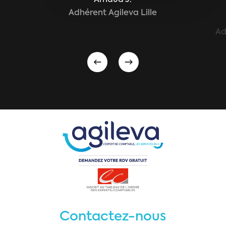
Arnaud J.
Adhérent Agileva Lille
Ad
Contactez-nous