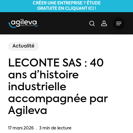
Skip
CRÉER UNE ENTREPRISE ? ÉTUDE
GRATUITE EN CLIQUANT ICI !
to
main
Menu
search
account
content
Actualité
LECONTE SAS : 40
ans d’histoire
industrielle
accompagnée par
Agileva
17 mars 2026
3 min de lecture