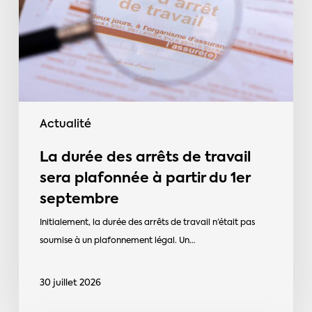
travail
sera
plafonnée
à
partir
du
Actualité
1er
septembre
La durée des arrêts de travail
sera plafonnée à partir du 1er
septembre
Initialement, la durée des arrêts de travail n’était pas
soumise à un plafonnement légal. Un…
30 juillet 2026