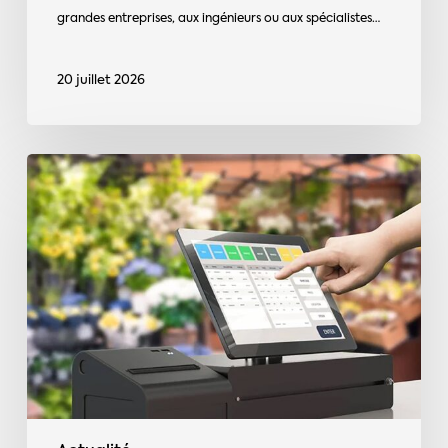
grandes entreprises, aux ingénieurs ou aux spécialistes…
20 juillet 2026
Logiciels
de
caisse
:
retour
de
l’auto-
certification