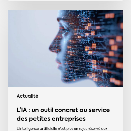
L’IA
:
un
outil
concret
au
service
des
petites
entreprises
Actualité
L’IA : un outil concret au service
des petites entreprises
L’intelligence artificielle n’est plus un sujet réservé aux