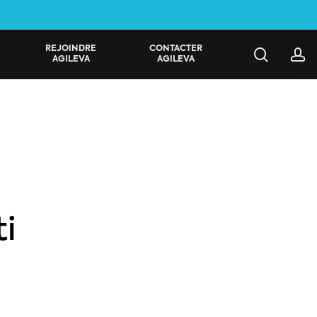
REJOINDRE
CONTACTER
search
a
AGILEVA
AGILEVA
i