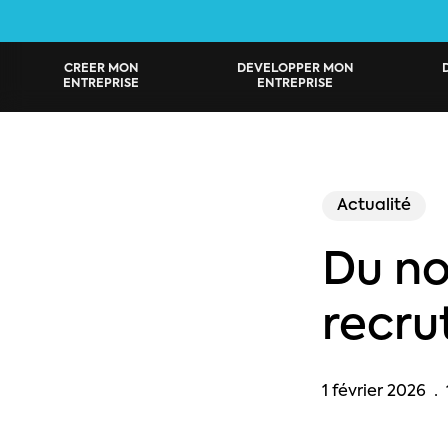
Skip
to
main
CRÉER MON
DÉVELOPPER MON
ENTREPRISE
ENTREPRISE
content
Actualité
Du no
recru
1 février 2026